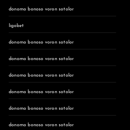
donomo bonoso voron sotolor
ligobet
donomo bonoso voron sotolor
donomo bonoso voron sotolor
donomo bonoso voron sotolor
donomo bonoso voron sotolor
donomo bonoso voron sotolor
donomo bonoso voron sotolor