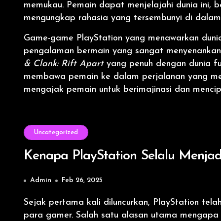
memukau. Pemain dapat menjelajahi dunia ini, b
mengungkap rahasia yang tersembunyi di dalam
Game-game PlayStation yang menawarkan dunia f
pengalaman bermain yang sangat menyenankan 
& Clank: Rift Apart
yang penuh dengan dunia fut
membawa pemain ke dalam perjalanan yang me
mengajak pemain untuk berimajinasi dan menci
Uncategorized
Kenapa PlayStation Selalu Menja
Admin
Feb 26, 2025
Sejak pertama kali diluncurkan, PlayStation telah menjadi konsol yang sangat dihormati di kalangan
para gamer. Salah satu alasan utama mengapa P