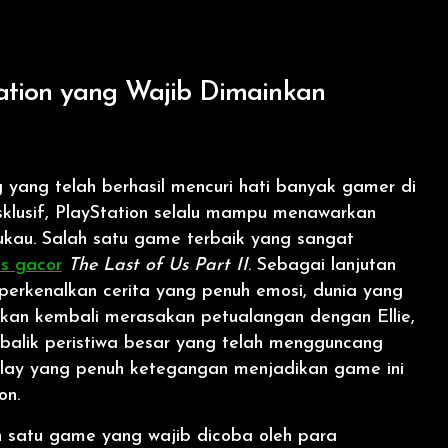
ation yang Wajib Dimainkan
sklusif, PlayStation selalu mampu menawarkan
au. Salah satu game terbaik yang sangat
us gacor
The Last of Us Part II
. Sebagai lanjutan
rkenalkan cerita yang penuh emosi, dunia yang
akan kembali merasakan petualangan dengan Ellie,
balik peristiwa besar yang telah mengguncang
play yang penuh ketegangan menjadikan game ini
on.
h satu game yang wajib dicoba oleh para