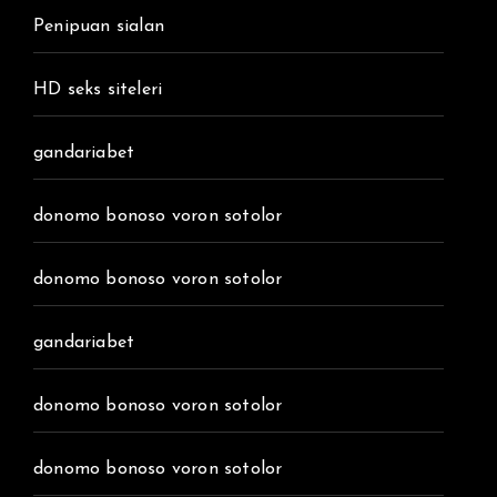
Penipuan sialan
HD seks siteleri
gandariabet
donomo bonoso voron sotolor
donomo bonoso voron sotolor
gandariabet
donomo bonoso voron sotolor
donomo bonoso voron sotolor